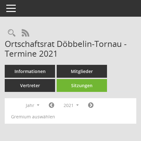
Toggle navigation
Rechercheauswahl
RSS-Feed
Ortschaftsrat Döbbelin-Tornau -
Termine 2021
Informationen
Mitglieder
Vertreter
Sitzungen
Jahr
2021
Gremium auswählen