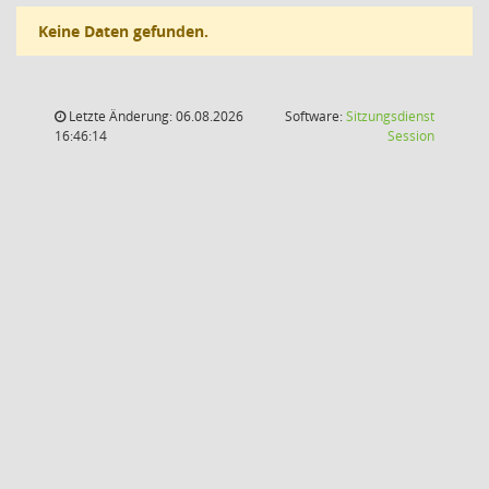
Keine Daten gefunden.
Letzte Änderung: 06.08.2026
Software:
Sitzungsdienst
(Wird in
16:46:14
Session