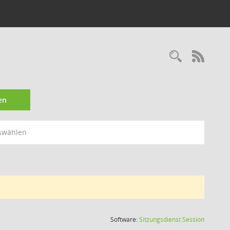
Recherc
RSS-
en
swählen
(Wird in
Software:
Sitzungsdienst
Session