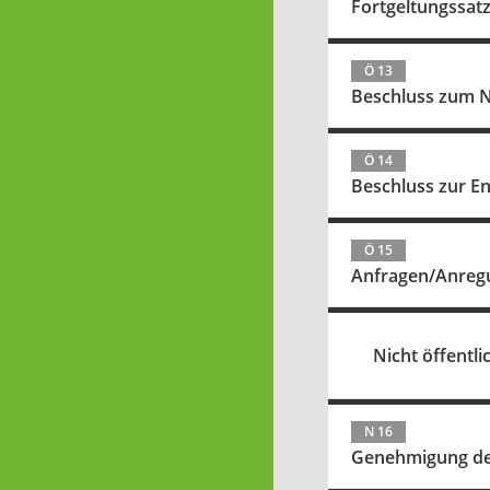
Fortgeltungssat
Ö 13
Beschluss zum N
Ö 14
Beschluss zur E
Ö 15
Anfragen/Anreg
Nicht öffentlic
N 16
Genehmigung der 