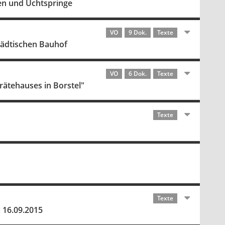
gen und Uchtspringe
VO
9 Dok.
Texte
tädtischen Bauhof
VO
6 Dok.
Texte
ätehauses in Borstel"
Texte
Texte
 16.09.2015