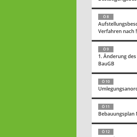
Ö 8
Aufstellungsbesc
Verfahren nach 
Ö 9
1. Änderung des 
BauGB
Ö 10
Umlegungsanor
Ö 11
Bebauungsplan N
Ö 12