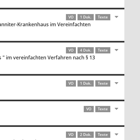
VO
1 Dok.
Texte
hanniter-Krankenhaus im Vereinfachten
VO
4 Dok.
Texte
s " im vereinfachten Verfahren nach § 13
VO
1 Dok.
Texte
VO
Texte
VO
2 Dok.
Texte