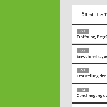
Öffentlicher Te
Ö 1
Eröffnung, Begr
Ö 2
Einwohnerfrage
Ö 3
Feststellung de
Ö 4
Genehmigung der 