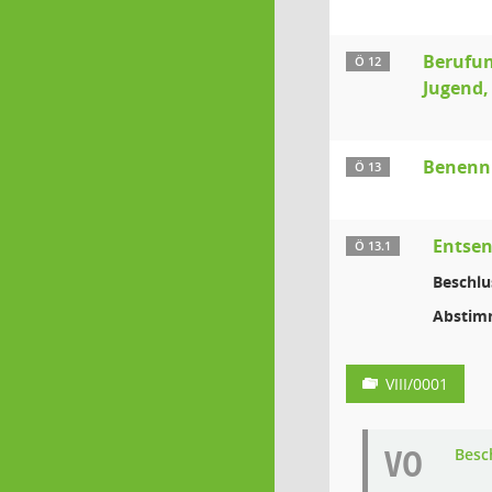
Berufun
Ö 12
Jugend,
Benennu
Ö 13
Entsen
Ö 13.1
Beschlu
Abstim
VIII/0001
VO
Besc