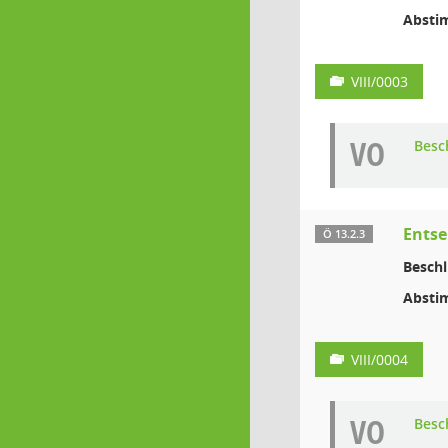
Absti
VIII/0003
VO
Besc
Entse
Ö 13.2.3
Beschl
Absti
VIII/0004
VO
Besc