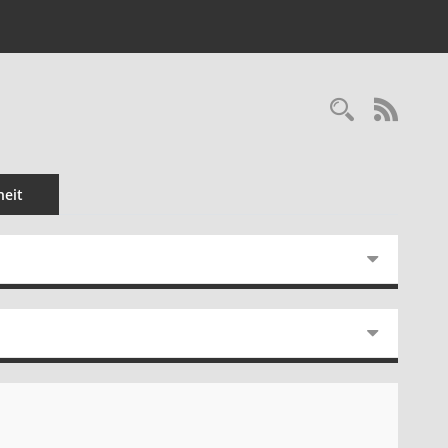
Recherc
RSS-
eit