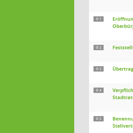
Eröffnun
Ö 1
Oberbür
Feststel
Ö 2
Übertrag
Ö 3
Verpflic
Ö 4
Stadtrat
Benennu
Ö 5
Stellver