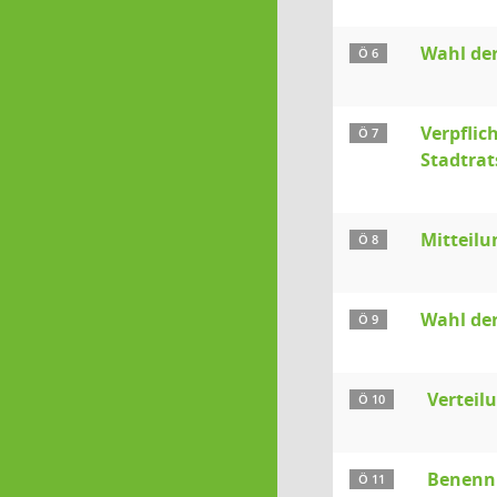
Wahl der
Ö 6
Verpflic
Ö 7
Stadtrat
Mitteilu
Ö 8
Wahl der
Ö 9
Verteil
Ö 10
Benennu
Ö 11