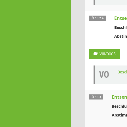
Entse
Ö 13.2.4
Beschl
Absti
VIII/0005
VO
Besc
Entsen
Ö 13.3
Beschlu
Abstim