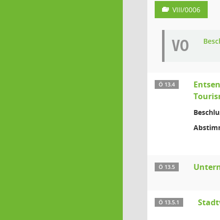
VIII/0006
VO
Besc
Entsen
Ö 13.4
Touri
Beschlu
Abstim
Untern
Ö 13.5
Stadt
Ö 13.5.1