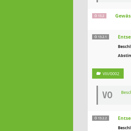
Gewäs
Ö 13.2
Entse
Ö 13.2.1
Beschl
Absti
VIII/0002
VO
Besc
Entse
Ö 13.2.2
Beschl