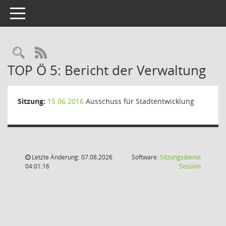
Toggle navigation
Rechercheauswahl
RSS-Feed
TOP Ö 5: Bericht der Verwaltung
Sitzung:
15.06.2016
Ausschuss für Stadtentwicklung
Letzte Änderung: 07.08.2026
Software:
Sitzungsdienst
(Wird in
04:01:16
Session