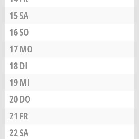
15
SA
16
SO
17
MO
18
DI
19
MI
20
DO
21
FR
22
SA