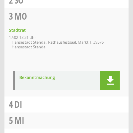
2
SO
3
MO
Stadtrat
17:02-18:31 Uhr
Hansestadt Stendal, Rathausfestsaal, Markt 1, 39576
Hansestadt Stendal
Bekanntmachung
4
DI
5
MI