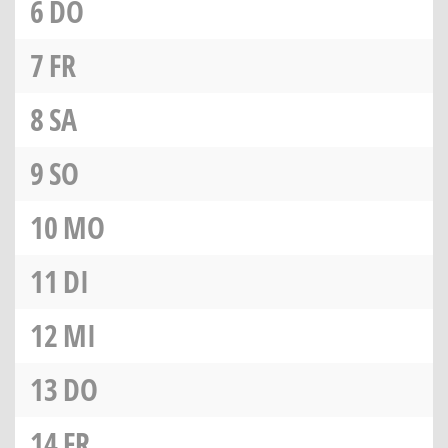
6
DO
7
FR
8
SA
9
SO
10
MO
11
DI
12
MI
13
DO
14
FR