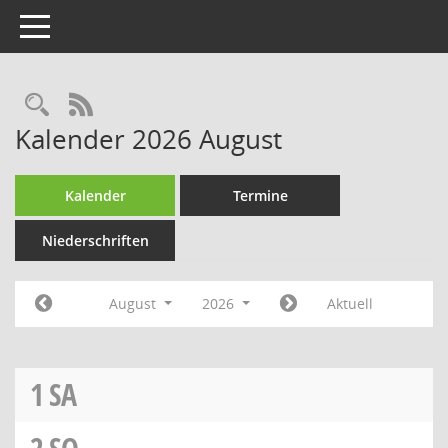
Toggle navigation
Rechercheauswahl
RSS-Feed
Kalender 2026 August
Kalender
Termine
Niederschriften
August
2026
Aktuell
1
SA