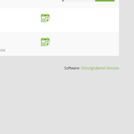
dal
(Wird in
Software:
Sitzungsdienst
Session