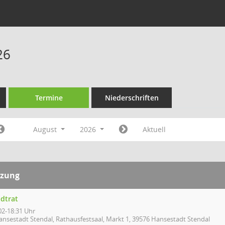
26
Termine
Niederschriften
August
2026
Aktuell
tzung
adtrat
02-18:31 Uhr
ansestadt Stendal, Rathausfestsaal, Markt 1, 39576 Hansestadt Stendal