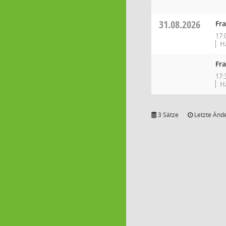
31.08.2026
Fra
17:
H
Fra
17:
H
3 Sätze
Letzte Ände