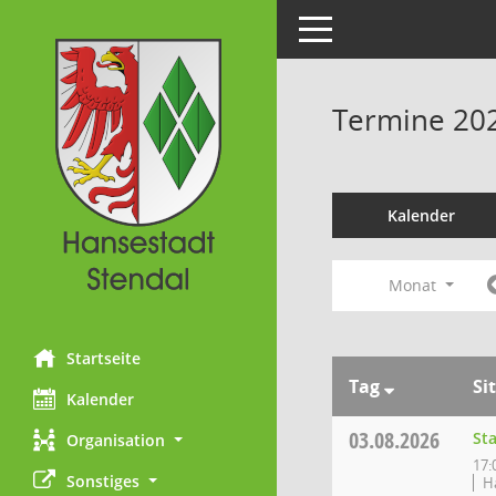
Toggle navigation
Termine 20
Kalender
Monat
Startseite
Tag
Si
Kalender
03.08.2026
St
Organisation
17:
Sonstiges
H