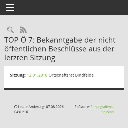
Toggle navigation
Rechercheauswahl
RSS-Feed
TOP Ö 7: Bekanntgabe der nicht
öffentlichen Beschlüsse aus der
letzten Sitzung
Sitzung:
12.01.2018
Ortschaftsrat Bindfelde
Letzte Änderung: 07.08.2026
Software:
Sitzungsdienst
(Wird in
04:01:16
Session