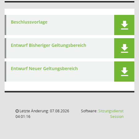
Beschlussvorlage
Entwurf Bisheriger Geltungsbereich
Entwurf Neuer Geltungsbereich
Letzte Änderung: 07.08.2026
Software:
Sitzungsdienst
(Wird in
04:01:16
Session