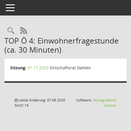
Toggle navigation
Rechercheauswahl
RSS-Feed
TOP Ö 4: Einwohnerfragestunde
(ca. 30 Minuten)
Sitzung:
01.11.2023
Ortschaftsrat Dahlen
Letzte Änderung: 07.08.2026
Software:
Sitzungsdienst
(Wird in
04:01:16
Session