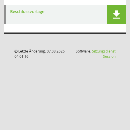
Beschlussvorlage
Letzte Änderung: 07.08.2026
Software:
Sitzungsdienst
(Wird in
04:01:16
Session