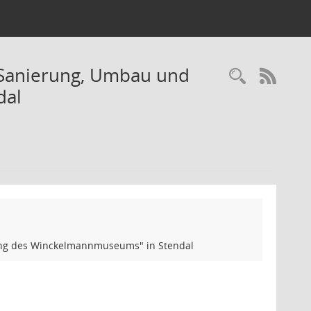
"Sanierung, Umbau und
Recherc
RSS-
dal
ng des Winckelmannmuseums" in Stendal