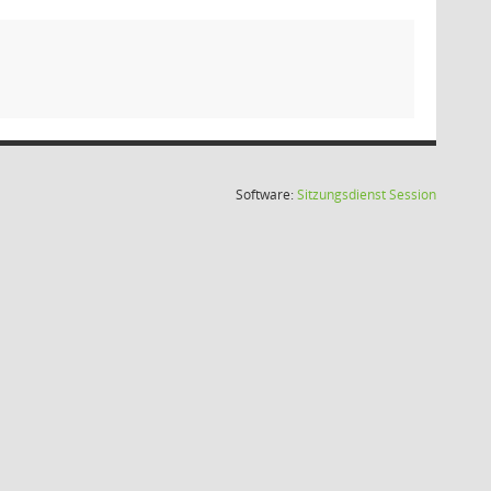
(Wird in
Software:
Sitzungsdienst
Session