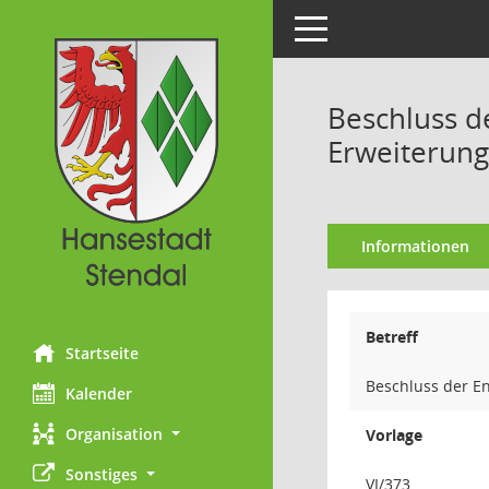
Toggle navigation
Beschluss 
Erweiterun
Informationen
Betreff
Startseite
Beschluss der 
Kalender
Organisation
Vorlage
Sonstiges
VI/373