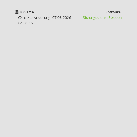
10 Sätze
Software:
(Wird in
Letzte Änderung: 07.08.2026
Sitzungsdienst
Session
04:01:16