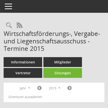
Toggle navigation
Rechercheauswahl
RSS-Feed
Wirtschaftsförderungs-, Vergabe-
und Liegenschaftsausschuss -
Termine 2015
Informationen
Mitglieder
Vertreter
Sitzungen
Jahr
2015
Gremium auswählen