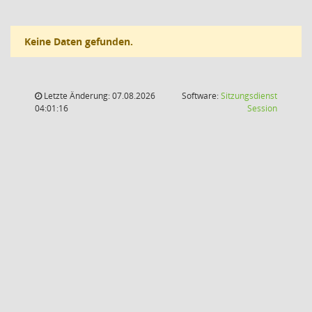
Keine Daten gefunden.
Letzte Änderung: 07.08.2026
Software:
Sitzungsdienst
(Wird in
04:01:16
Session