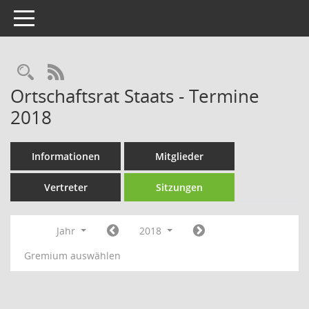
Toggle navigation
Rechercheauswahl
RSS-Feed
Ortschaftsrat Staats - Termine
2018
Informationen
Mitglieder
Vertreter
Sitzungen
Jahr
2018
Gremium auswählen