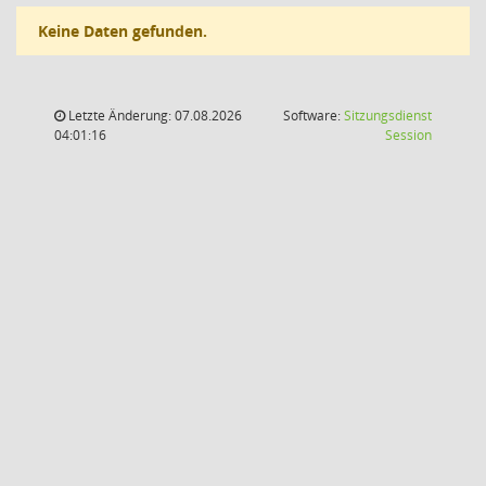
Keine Daten gefunden.
Letzte Änderung: 07.08.2026
Software:
Sitzungsdienst
(Wird in
04:01:16
Session