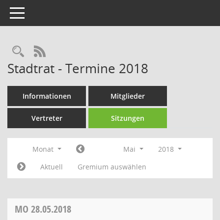
Toggle navigation
Rechercheauswahl
RSS-Feed
Stadtrat - Termine 2018
Informationen
Mitglieder
Vertreter
Sitzungen
Monat
Mai
2018
Aktuell
Gremium auswählen
MO
28.05.2018