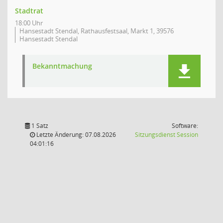
Stadtrat
18:00 Uhr
Hansestadt Stendal, Rathausfestsaal, Markt 1, 39576
Hansestadt Stendal
Bekanntmachung
1 Satz
Software:
(Wird in
Letzte Änderung: 07.08.2026
Sitzungsdienst
Session
04:01:16