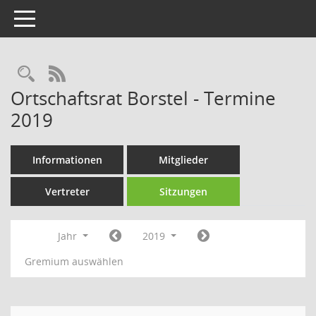
Toggle navigation
Rechercheauswahl
RSS-Feed
Ortschaftsrat Borstel - Termine
2019
Informationen
Mitglieder
Vertreter
Sitzungen
Jahr
2019
Gremium auswählen