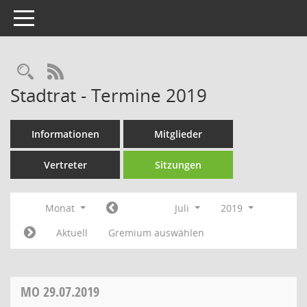
Toggle navigation
Rechercheauswahl
RSS-Feed
Stadtrat - Termine 2019
Informationen
Mitglieder
Vertreter
Sitzungen
Monat
Juli
2019
Aktuell
Gremium auswählen
MO
29.07.2019