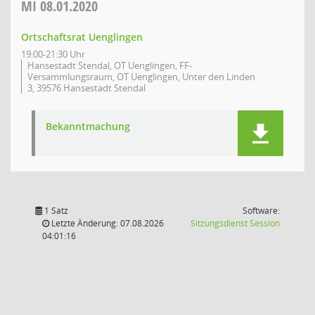
MI
08.01.2020
Ortschaftsrat Uenglingen
19:00-21:30 Uhr
Hansestadt Stendal, OT Uenglingen, FF-
Versammlungsraum, OT Uenglingen, Unter den Linden
3, 39576 Hansestadt Stendal
Bekanntmachung
1 Satz
Software:
(Wird in
Letzte Änderung: 07.08.2026
Sitzungsdienst
Session
04:01:16