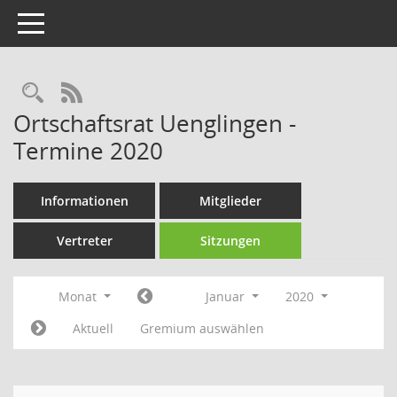
Toggle navigation
Rechercheauswahl
RSS-Feed
Ortschaftsrat Uenglingen -
Termine 2020
Informationen
Mitglieder
Vertreter
Sitzungen
Monat
Januar
2020
Aktuell
Gremium auswählen