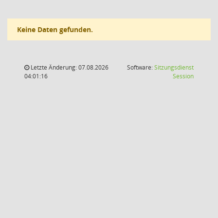
Keine Daten gefunden.
Letzte Änderung: 07.08.2026
Software:
Sitzungsdienst
(Wird in
04:01:16
Session