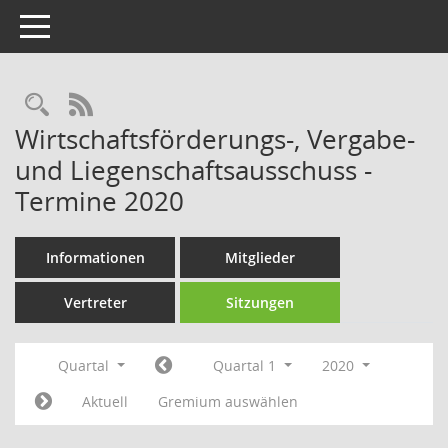
Toggle navigation
Rechercheauswahl
RSS-Feed
Wirtschaftsförderungs-, Vergabe-
und Liegenschaftsausschuss -
Termine 2020
Informationen
Mitglieder
Vertreter
Sitzungen
Quartal
Quartal 1
2020
Aktuell
Gremium auswählen