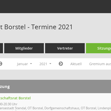
t Borstel - Termine 2021
Mitglieder
Vertreter
Sitzung
Januar
2021
Aktuell
Gremium au
tzung
schaftsrat Borstel
00-20:30 Uhr
ansestadt Stendal, OT Borstel, Dorfgemeinschaftshaus, OT Borstel, Lindenpl