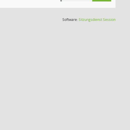
(Wird in
Software:
Sitzungsdienst
Session