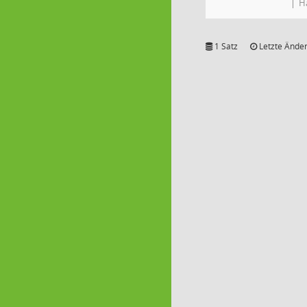
H
1 Satz
Letzte Änder