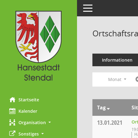
Toggle navigation
Ortschaftsra
Informationen
Monat
Startseite
Tag
Si
Kalender
13.01.2021
Ort
Organisation
19:
Sonstiges
H