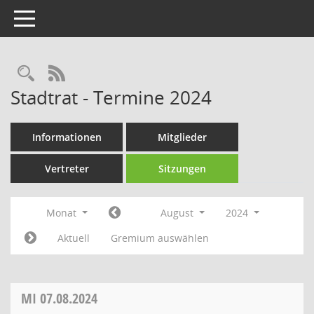
Toggle navigation
Rechercheauswahl
RSS-Feed
Stadtrat - Termine 2024
Informationen
Mitglieder
Vertreter
Sitzungen
Monat
August
2024
Aktuell
Gremium auswählen
MI
07.08.2024