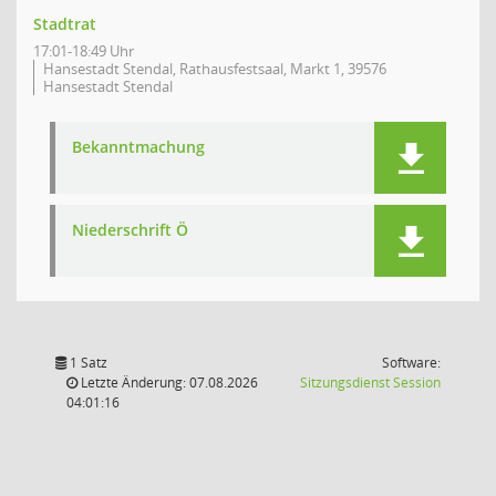
Stadtrat
17:01-18:49 Uhr
Hansestadt Stendal, Rathausfestsaal, Markt 1, 39576
Hansestadt Stendal
Bekanntmachung
Niederschrift Ö
1 Satz
Software:
(Wird in
Letzte Änderung: 07.08.2026
Sitzungsdienst
Session
04:01:16