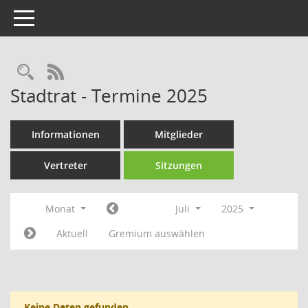
Toggle navigation
Rechercheauswahl
RSS-Feed
Stadtrat - Termine 2025
Informationen
Mitglieder
Vertreter
Sitzungen
Monat
Juli
2025
Aktuell
Gremium auswählen
Keine Daten gefunden.