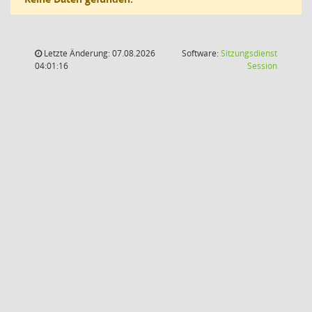
Letzte Änderung: 07.08.2026
Software:
Sitzungsdienst
(Wird in
04:01:16
Session