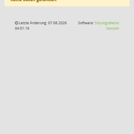
Letzte Änderung: 07.08.2026
Software:
Sitzungsdienst
(Wird in
04:01:16
Session