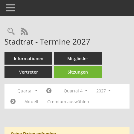
Toggle navigation
Rechercheauswahl
RSS-Feed
Stadtrat - Termine 2027
Informationen
Mitglieder
Vertreter
Sitzungen
Quartal
Quartal 4
2027
Aktuell
Gremium auswählen
Keine Daten gefunden.