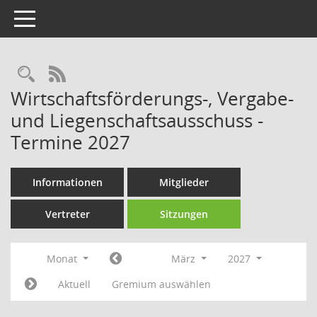
Toggle navigation
Rechercheauswahl
RSS-Feed
Wirtschaftsförderungs-, Vergabe-
und Liegenschaftsausschuss -
Termine 2027
Informationen
Mitglieder
Vertreter
Sitzungen
Monat
März
2027
Aktuell
Gremium auswählen