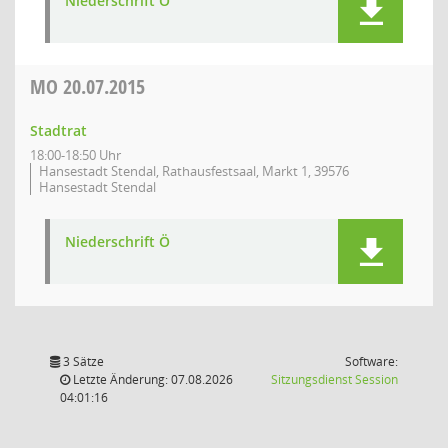
Niederschrift Ö
MO
20.07.2015
Stadtrat
18:00-18:50 Uhr
Hansestadt Stendal, Rathausfestsaal, Markt 1, 39576
Hansestadt Stendal
Niederschrift Ö
3 Sätze
Software:
(Wird in
Letzte Änderung: 07.08.2026
Sitzungsdienst
Session
04:01:16