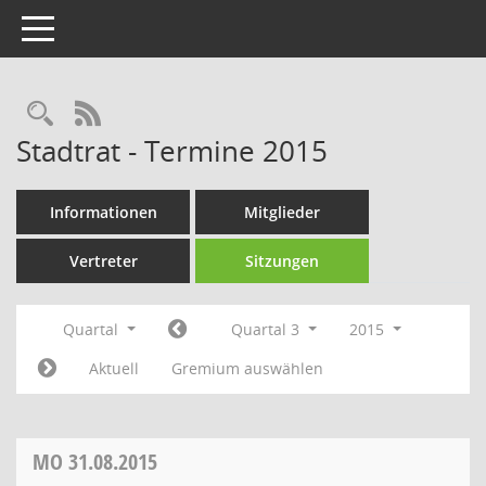
Toggle navigation
Rechercheauswahl
RSS-Feed
Stadtrat - Termine 2015
Informationen
Mitglieder
Vertreter
Sitzungen
Quartal
Quartal 3
2015
Aktuell
Gremium auswählen
MO
31.08.2015