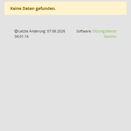
Keine Daten gefunden.
Letzte Änderung: 07.08.2026
Software:
Sitzungsdienst
(Wird in
04:01:16
Session