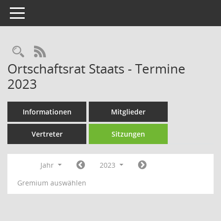
Toggle navigation
Rechercheauswahl
RSS-Feed
Ortschaftsrat Staats - Termine
2023
Informationen
Mitglieder
Vertreter
Sitzungen
Jahr
2023
Gremium auswählen