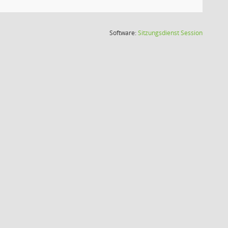
(Wird in
Software:
Sitzungsdienst
Session