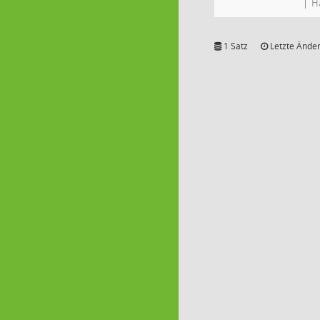
H
1 Satz
Letzte Änder