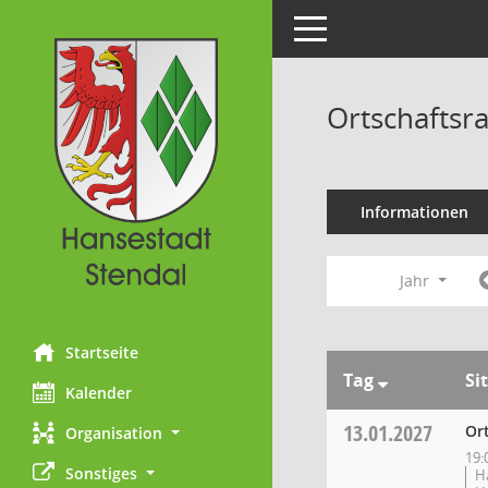
Toggle navigation
Ortschaftsra
Informationen
Jahr
Startseite
Tag
Si
Kalender
13.01.2027
Ort
Organisation
19:
Sonstiges
H