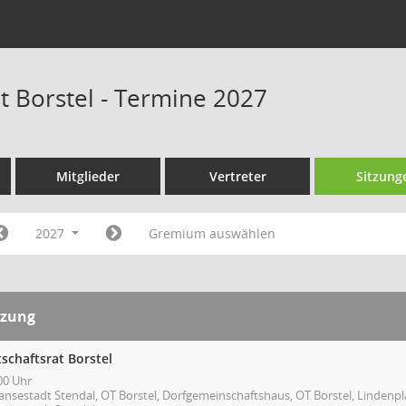
t Borstel - Termine 2027
Mitglieder
Vertreter
Sitzung
2027
Gremium auswählen
tzung
schaftsrat Borstel
00 Uhr
ansestadt Stendal, OT Borstel, Dorfgemeinschaftshaus, OT Borstel, Lindenpl