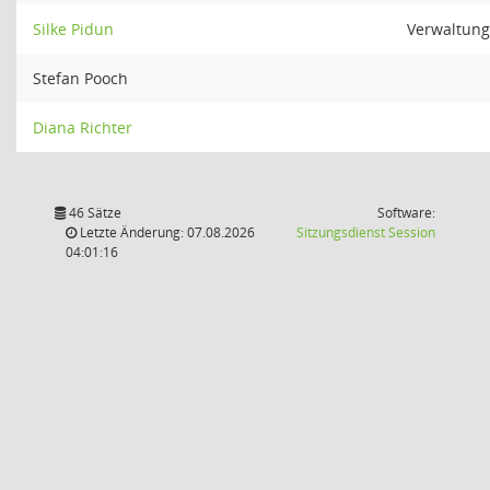
Silke Pidun
Verwaltung
Stefan Pooch
Diana Richter
46 Sätze
Software:
(Wird in
Letzte Änderung: 07.08.2026
Sitzungsdienst
Session
04:01:16