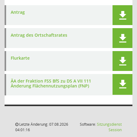
Antrag
Antrag des Ortschaftsrates
Flurkarte
ÄA der Fraktion FSS BfS zu DS A VII 111
Änderung Flächennutzungsplan (FNP)
Letzte Änderung: 07.08.2026
Software:
Sitzungsdienst
(Wird in
04:01:16
Session