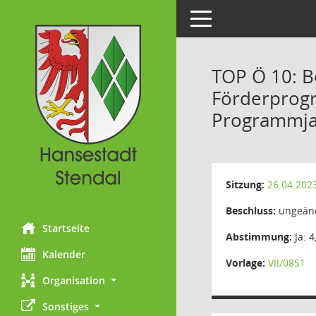
Toggle navigation
TOP Ö 10: B
Förderprogr
Programmja
Sitzung:
26.04.202
Beschluss:
ungeänd
Startseite
Abstimmung:
Ja: 4
Kalender
Vorlage:
VII/0851
Organisation
Sonstiges