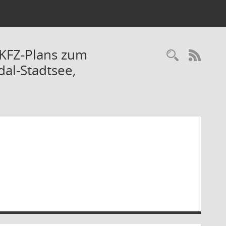
MKFZ-Plans zum
Recherc
RSS-
al-Stadtsee,