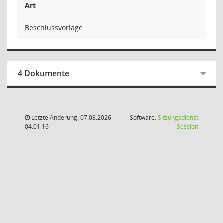
Art
Beschlussvorlage
4 Dokumente
Letzte Änderung: 07.08.2026
Software:
Sitzungsdienst
(Wird in
04:01:16
Session