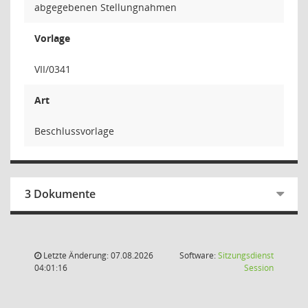
abgegebenen Stellungnahmen
Vorlage
VII/0341
Art
Beschlussvorlage
3 Dokumente
Letzte Änderung: 07.08.2026
Software:
Sitzungsdienst
(Wird in
04:01:16
Session