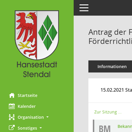
Toggle navigation
Antrag der 
Förderrichtl
Informationen
15.02.2021 Sta
Startseite
Kalender
Zur Sitzung ...
Organisation
BM
Bekan
Sonstiges