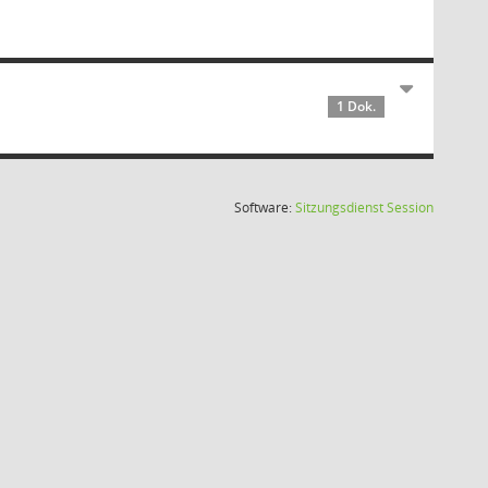
1 Dok.
(Wird in
Software:
Sitzungsdienst
Session