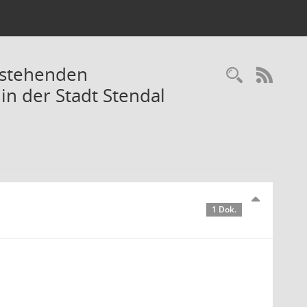
estehenden
Recherc
RSS-
 in der Stadt Stendal
1 Dok.