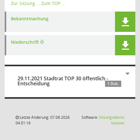
Zur Sitzung ...
Zum TOP ...
Bekanntmachung
Niederschrift Ö
29.11.2021 Stadtrat TOP 30 öffentlich -
Entscheidung
1 Dok.
Letzte Änderung: 07.08.2026
Software:
Sitzungsdienst
(Wird in
04:01:16
Session