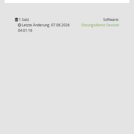
1 Satz
Software:
(Wird in
Letzte Änderung: 07.08.2026
Sitzungsdienst
Session
04:01:16