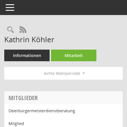
Toggle navigation
Rechercheauswahl
RSS-Feed
Kathrin Köhler
Informationen
Mitarbeit
Achte Wahlperiode
MITGLIEDER
Oberbürgermeisterdienstberatung
Mitglied