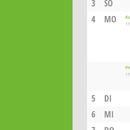
3
SO
4
MO
Ku
17
Fi
17
5
DI
6
MI