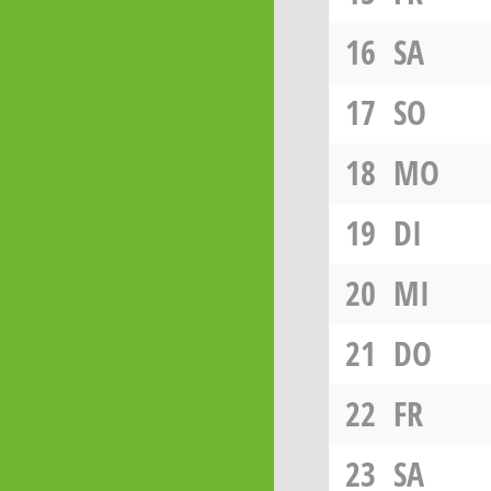
16
SA
17
SO
18
MO
19
DI
20
MI
21
DO
22
FR
23
SA