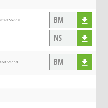
BM
estadt Stendal
NS
BM
stadt Stendal