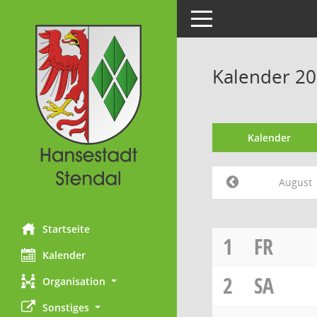
Toggle navigation
Kalender 20
Kalender
August
Startseite
1
FR
Kalender
2
SA
Organisation
Sonstiges