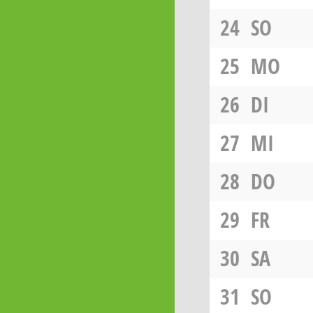
24
SO
25
MO
26
DI
27
MI
28
DO
29
FR
30
SA
31
SO