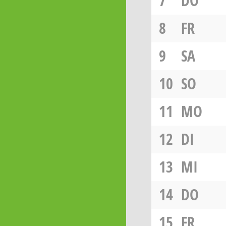
7
DO
8
FR
9
SA
10
SO
11
MO
12
DI
13
MI
14
DO
15
FR