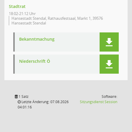
Stadtrat
18:02-21:12 Uhr
Hansestadt Stendal, Rathausfestsaal, Markt 1, 39576
Hansestadt Stendal
Bekanntmachung
Niederschrift Ö
1 Satz
Software:
(Wird in
Letzte Änderung: 07.08.2026
Sitzungsdienst
Session
04:01:16