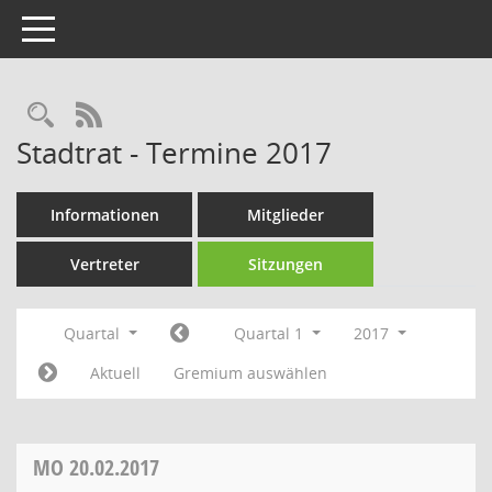
Toggle navigation
Rechercheauswahl
RSS-Feed
Stadtrat - Termine 2017
Informationen
Mitglieder
Vertreter
Sitzungen
Quartal
Quartal 1
2017
Aktuell
Gremium auswählen
MO
20.02.2017