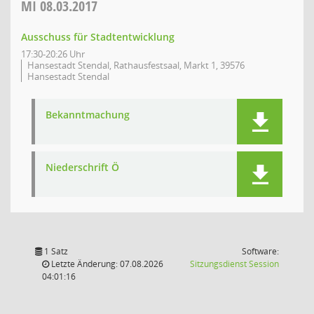
MI
08.03.2017
Ausschuss für Stadtentwicklung
17:30-20:26 Uhr
Hansestadt Stendal, Rathausfestsaal, Markt 1, 39576
Hansestadt Stendal
Bekanntmachung
Niederschrift Ö
1 Satz
Software:
(Wird in
Letzte Änderung: 07.08.2026
Sitzungsdienst
Session
04:01:16