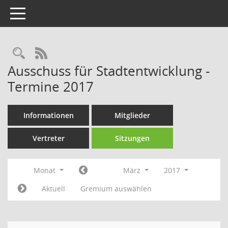
Toggle navigation
Rechercheauswahl
RSS-Feed
Ausschuss für Stadtentwicklung -
Termine 2017
Informationen
Mitglieder
Vertreter
Sitzungen
Monat
März
2017
Aktuell
Gremium auswählen