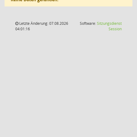
Letzte Änderung: 07.08.2026
Software:
Sitzungsdienst
(Wird in
04:01:16
Session