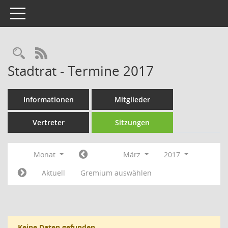
Toggle navigation
Rechercheauswahl
RSS-Feed
Stadtrat - Termine 2017
Informationen
Mitglieder
Vertreter
Sitzungen
Monat
März
2017
Aktuell
Gremium auswählen
Keine Daten gefunden.