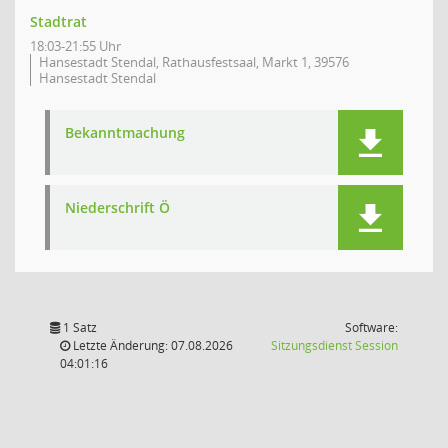
Stadtrat
18:03-21:55 Uhr
Hansestadt Stendal, Rathausfestsaal, Markt 1, 39576
Hansestadt Stendal
Bekanntmachung
Niederschrift Ö
1 Satz
Software:
(Wird in
Letzte Änderung: 07.08.2026
Sitzungsdienst
Session
04:01:16