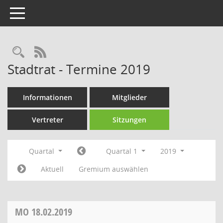
Toggle navigation
Rechercheauswahl
RSS-Feed
Stadtrat - Termine 2019
Informationen
Mitglieder
Vertreter
Sitzungen
Quartal
Quartal 1
2019
Aktuell
Gremium auswählen
MO
18.02.2019