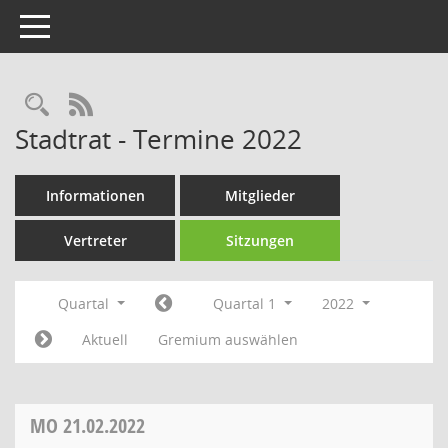
Toggle navigation
Rechercheauswahl
RSS-Feed
Stadtrat - Termine 2022
Informationen
Mitglieder
Vertreter
Sitzungen
Quartal
Quartal 1
2022
Aktuell
Gremium auswählen
MO
21.02.2022