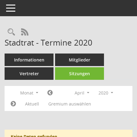
Toggle navigation
Rechercheauswahl
RSS-Feed
Stadtrat - Termine 2020
Informationen
Mitglieder
Vertreter
Sitzungen
Monat
April
2020
Aktuell
Gremium auswählen
Keine Daten gefunden.