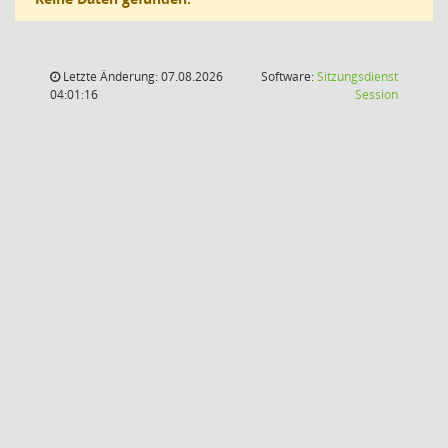
Letzte Änderung: 07.08.2026
Software:
Sitzungsdienst
(Wird in
04:01:16
Session