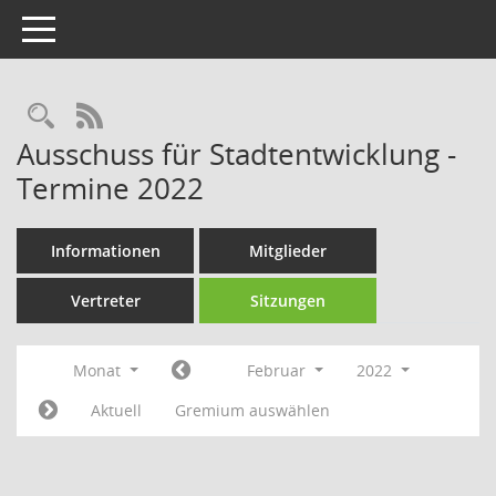
Toggle navigation
Rechercheauswahl
RSS-Feed
Ausschuss für Stadtentwicklung -
Termine 2022
Informationen
Mitglieder
Vertreter
Sitzungen
Monat
Februar
2022
Aktuell
Gremium auswählen