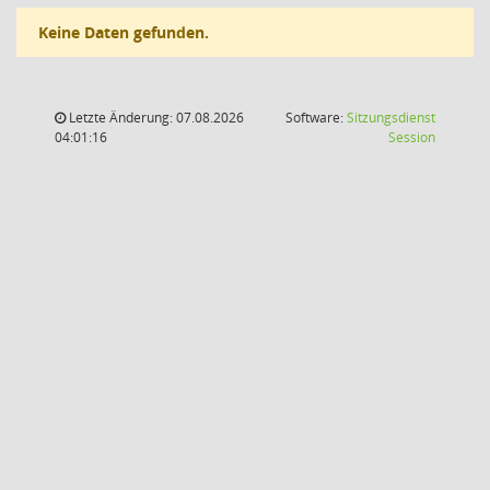
Keine Daten gefunden.
Letzte Änderung: 07.08.2026
Software:
Sitzungsdienst
(Wird in
04:01:16
Session