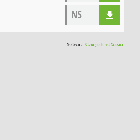
NS
(Wird in
Software:
Sitzungsdienst
Session