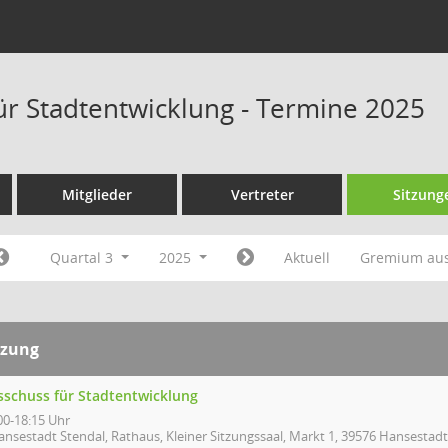
ür Stadtentwicklung - Termine 2025
Mitglieder
Vertreter
Sitzung
Quartal 3
2025
Aktuell
Gremium au
tzung
sschuss für Stadtentwicklung
00-18:15 Uhr
ansestadt Stendal, Rathaus, Kleiner Sitzungssaal, Markt 1, 39576 Hansestadt