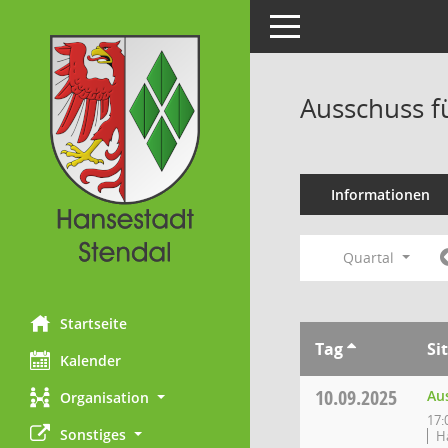
Toggle navigation
Ausschuss f
Informationen
Quartal
Startseite
Tag
Si
Kalender
10.09.2025
Au
Organisation
17:
Sonstiges
H