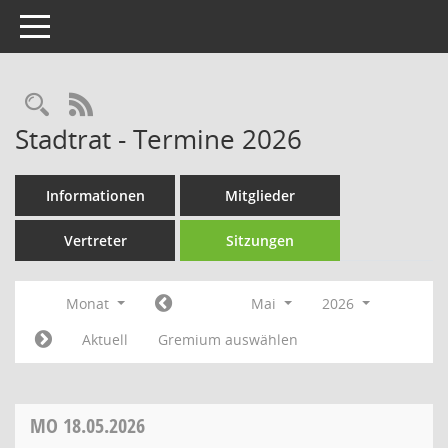
Toggle navigation
Rechercheauswahl
RSS-Feed
Stadtrat - Termine 2026
Informationen
Mitglieder
Vertreter
Sitzungen
Monat
Mai
2026
Aktuell
Gremium auswählen
MO
18.05.2026