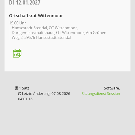
DI
12.01.2027
Ortschaftsrat Wittenmoor
19:00 Uhr
Hansestadt Stendal, OT Wittenmoor,
Dorfgemeinschaftshaus, OT Wittenmoor, Am Grünen
Weg 2, 39576 Hansestadt Stendal
1 Satz
Software:
(Wird in
Letzte Änderung: 07.08.2026
Sitzungsdienst
Session
04:01:16