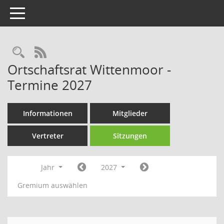
Toggle navigation
Rechercheauswahl
RSS-Feed
Ortschaftsrat Wittenmoor -
Termine 2027
Informationen
Mitglieder
Vertreter
Sitzungen
Jahr
2027
Gremium auswählen