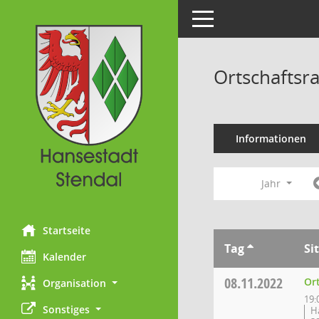
Toggle navigation
Ortschaftsr
Informationen
Jahr
Startseite
Tag
Si
Kalender
08.11.2022
Or
Organisation
19:
Sonstiges
H