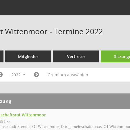
at Wittenmoor - Termine 2022
Mitglieder
Vertreter
Sitzung
2022
Gremium auswählen
tzung
tschaftsrat Wittenmoor
00 Uhr
ansestadt Stendal, OT Wittenmoor, Dorfgemeinschaftshaus, OT Wittenmoo