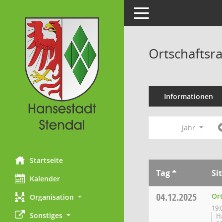
Toggle navigation
Ortschaftsr
Informationen
Jahr
Startseite
Tag
Si
Kalender
04.12.2025
Or
Organisation
19:
Sonstiges
H