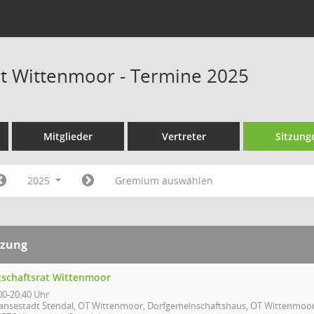
at Wittenmoor - Termine 2025
Mitglieder
Vertreter
Sitzung
2025
Gremium auswählen
tzung
tschaftsrat Wittenmoor
00-20:40 Uhr
ansestadt Stendal, OT Wittenmoor, Dorfgemeinschaftshaus, OT Wittenmoo