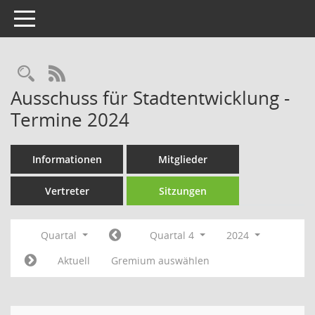
Toggle navigation
Rechercheauswahl
RSS-Feed
Ausschuss für Stadtentwicklung -
Termine 2024
Informationen
Mitglieder
Vertreter
Sitzungen
Quartal
Quartal 4
2024
Aktuell
Gremium auswählen